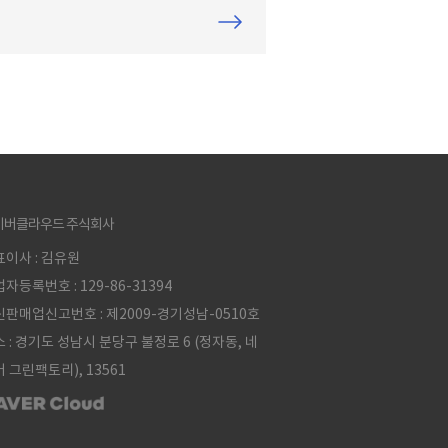
으로 표시되어 있는데요, 업무 중 필요
기능이 있으면 손쉽게 클릭하여 바로바
이동할 수 있어 편리합니다. 특히, 라인웍
서는 외부 서비스도 라인웍스 웹 화면
에 아이콘 또는 텍스트로 연결할 수 있
다. 라인웍스 외에 조직이 함께 사용하
서비스가 있다면 라인웍스 상단 영역에
해 보세요. 1. 웹 서비스 화면 상단 영역
이버클라우드 주식회사
 외부 웹사이트로 이동 웹 서비스 상단
외부 웹사이트 연결 링크를
이사 : 김유원
자등록번호 : 129-86-31394
판매업신고번호 : 제2009-경기성남-0510호
 : 경기도 성남시 분당구 불정로 6 (정자동, 네
 그린팩토리), 13561