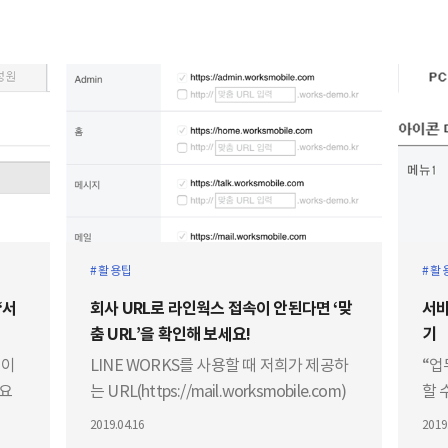
활용팁
활
‘서
회사 URL로 라인웍스 접속이 안된다면 ‘맞
서비
춤 URL’을 확인해 보세요!
기
경이
LINE WORKS를 사용할 때 저희가 제공하
“업
필요
는 URL(https://mail.worksmobile.com)
할 
또는
로 접속하는 방법도 있지만, 회사 도메인
웹 화
2019.04.16
2019
정보
(http://mail.회사.com)을 활용할 수도 있습
린더