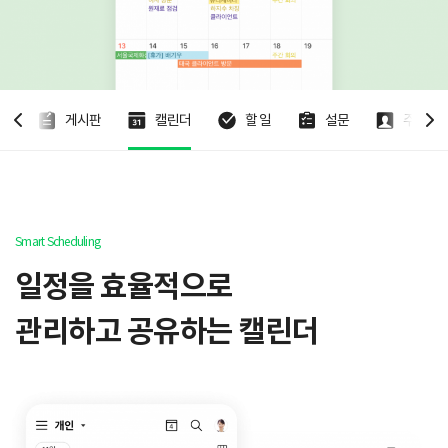
지
게시판
캘린더
할 일
설문
주소록
Smart Scheduling
일정을 효율적으로
관리하고 공유하는 캘린더