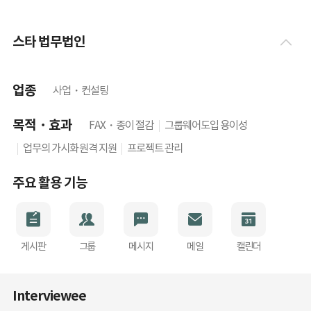
스타 법무법인
업종
사업・컨설팅
목적・효과
FAX・종이 절감
그룹웨어
도입 용이성
업무의 가시화
원격 지원
프로젝트 관리
주요 활용 기능
게시판
그룹
메시지
메일
캘린더
Interviewee