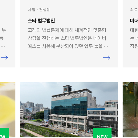
사업・컨설팅
의료
스타 법무법인
마
 누
고객의 법률문제에 대해 체계적인 맞춤형
대한
 등
상담을 진행하는 스타 법무법인은 네이버
는 
위즈
웍스를 사용해 분산되어 있던 업무 툴을 하
직원
 본
나로 연동, 통합하여 업무 효율성을 높였습
습니
니다.