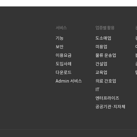
서비스
업종별 활용
기능
도소매업
보안
미용업
이용요금
물류 운송업
도입사례
건설업
다운로드
교육업
Admin 서비스
의료 간호업
IT
엔터프라이즈
공공기관·지자체