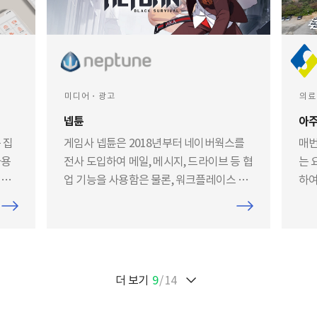
만들
웍스
을까
훌
미디어・광고
의료
넵튠
아
 집
게임사 넵튠은 2018년부터 네이버웍스를
매번
사용
전사 도입하여 메일, 메시지, 드라이브 등 협
는 
 효
업 기능을 사용함은 물론, 워크플레이스 근
하여
태, 전자결재 기능을 추가 도입하여 인사 관
습니
리를 효율화 했습니다.
더 보기
9
14