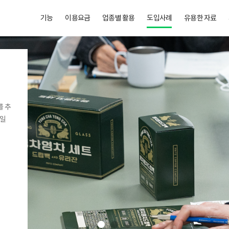
기능
이용요금
업종별 활용
도입사례
유용한 자료
를 추
협업
미지
를 추
협업
미지
를 추
협업
미지
 일
문화
체계
 일
문화
체계
 일
문화
체계
요.
요.
요.