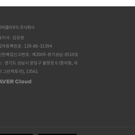
이버클라우드 주식회사
이사 : 김유원
자등록번호 : 129-86-31394
판매업신고번호 : 제2009-경기성남-0510호
 : 경기도 성남시 분당구 불정로 6 (정자동, 네
 그린팩토리), 13561