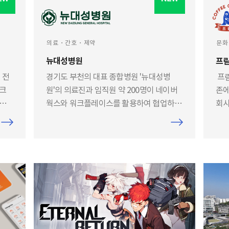
의료・간호・제약
문화
뉴대성병원
프
 전
경기도 부천의 대표 종합병원 '뉴대성병
프릳
워크
원'의 의료진과 임직원 약 200명이 네이버
존에
 방
웍스와 워크플레이스를 활용하여 협업하고
회사
있습니다. 대표적으로 활용하는 기능은 메
웍스
일, 메신저, 전자결재로 네이버웍스 도입 이
기능
후 더이상 카카오톡 개인 메신저를 사용하
룹,
지 않게 되었습니다.
해 
무용
도움
하고
일하
생각