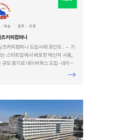
・예술
물류・유통
릳츠커피컴퍼니
츠커피컴퍼니 도입사례 포인트 : – 기
는 스타트업에서 배포한 메신저 사용,
 규모 증가로 네이버웍스 도입- 네이버
에서 메일과 메신저가 같이 제공되어
 연동이 원활하여 만족- 네이버웍스 그
 드라이브, 게시판, 설문 등의 기능을 통
업무 생산성 향상- 네이버웍스를 통해 업
 어플을 하나로 통일하여 비용 절감에
 팀으로 일하는 곳이라면 어디든 추천
 싶어요. 네이버웍스는 우리 회사만의
는 방식을 만들어 줄 수 있는 도구라고
하거든요. 팀으로 함께 일하는 문화를