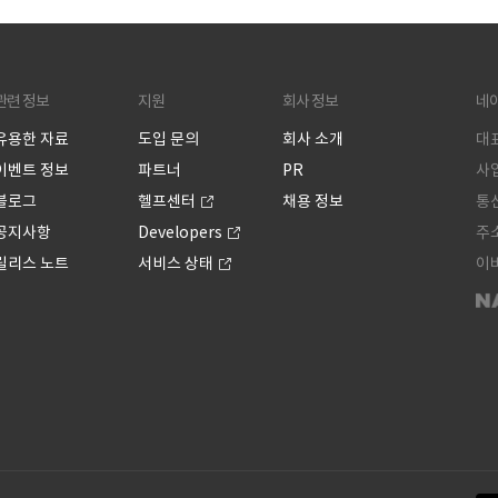
관련 정보
지원
회사 정보
네
유용한 자료
도입 문의
회사 소개
대표
이벤트 정보
파트너
PR
사업
블로그
헬프센터
채용 정보
통신
공지사항
Developers
주소
릴리스 노트
서비스 상태
이버