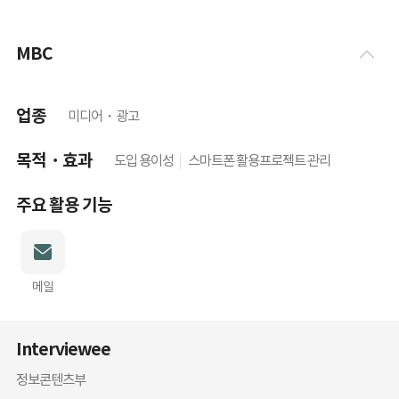
MBC
업종
미디어・광고
목적・효과
도입 용이성
스마트폰 활용
프로젝트 관리
주요 활용 기능
메일
Interviewee
정보콘텐츠부