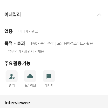
이데일리
업종
미디어・광고
목적・효과
FAX・종이 절감
도입 용이성
스마트폰 활용
업무의 가시화
인사・채용
주요 활용 기능
관리
드라이브
메시지
Interviewee