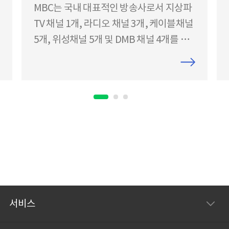
MBC는 국내 대표적인 방송사로서 지상파
TV 채널 1개, 라디오 채널 3개, 케이블채널
5개, 위성채널 5개 및 DMB 채널 4개를 운
영하고 있는 멀티미디어 그룹입니다. 1961
년 창사 이래, 전국 24개 계열사 및 자회사
를 통해 한국 방송 산업 발전에 기여해 왔으
며 공정성과 신뢰성, 창의성과 전문가 정신
을 통한 고객만족이라는 핵심가치를 세우
고 글로벌 종합미디어 그룹으로 도약하기
위해 노력하고 있습니다. 이 도입사례 포
인트 : 네이버 서비스와 UI 및 기능이 유사
하여 별도의 학습 없이도 도입 야외나 스튜
디오 근무가 많은 방송사에서 모바일로 쉽
서비스
게 근무 제공되는 API를 활용해