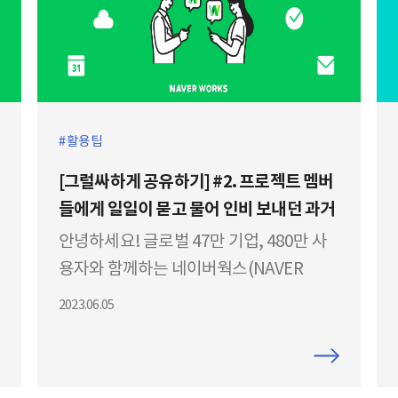
활용팁
[그럴싸하게 공유하기] #2. 프로젝트 멤버
들에게 일일이 묻고 물어 인비 보내던 과거
청산했다.
안녕하세요! 글로벌 47만 기업, 480만 사
용자와 함께하는 네이버웍스(NAVER
WORKS) 입니다. 와, 또 큰일났다. 오늘의
2023.06.05
주인공 성은 사고, 이름은 뭉치씨입니다.
이번 프로젝트 관련 주요 마일스톤과 미팅
일정을 한눈에 확인할 수 없을까? 한땀 한