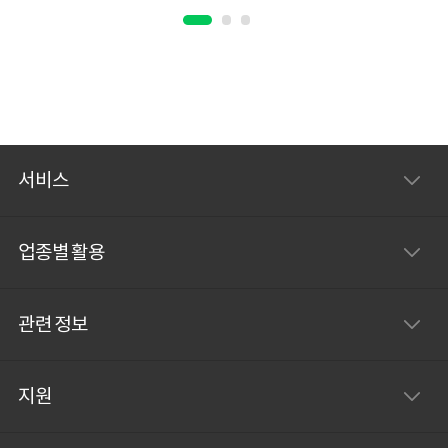
땀 언제 찾지… 뭉치씨의 고민 中 프로젝트
관련 주요 마일스톤과 미팅 일정을 파워포
인트/엑셀에 입력해서 멤버들에게 공유하
는 과정 정말 이 방법 말고는 없는 것인가?
생각 들죠. 🤔 이번 프로젝트는 하루에 미
팅만 3-4갠데, 참석 가능 시간 묻고 또 물어
서비스
서 인비 보내야 한다고…? 뭉치씨의 고민
中 유관부서 동료들과 함께 진행하는 프로
업종별 활용
젝트 프로젝트
관련 정보
지원