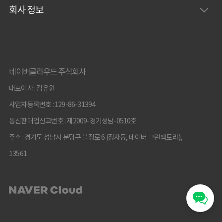
회사 정보
네이버클라우드 주식회사
대표이사 : 김유원
사업자등록번호 : 129-86-31394
통신판매업신고번호 : 제2009-경기성남-0510호
주소 : 경기도 성남시 분당구 불정로 6 (정자동, 네이버 그린팩토리),
13561