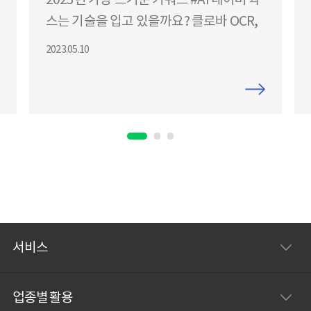
스는 기술을 입고 있을까요? 클로바 OCR,
파파고 번역 엔진 등 네이버웍스의 AI 기술
2023.05.10
과 활용 사례부터 생산성 향상을 위한 '실
험실' 기능까지 개발자가 직접 소개드립니
다.
서비스
업종별 활용