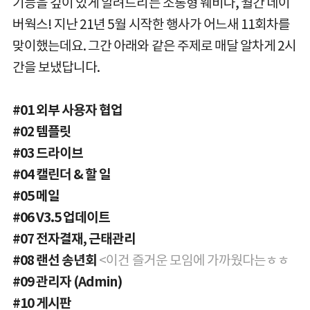
기능을 깊이 있게 알려드리는 소통형 웨비나, 월간 네이
버웍스! 지난 21년 5월 시작한 행사가 어느새 11회차를
맞이했는데요. 그간 아래와 같은 주제로 매달 알차게 2시
간을 보냈답니다.
#01 외부 사용자 협업
#02 템플릿
#03 드라이브
#04 캘린더 & 할 일
#05 메일
#06 V3.5 업데이트
#07 전자결재, 근태관리
#08 랜선 송년회
<이건 즐거운 모임에 가까웠다는ㅎㅎ
#09 관리자 (Admin)
#10 게시판