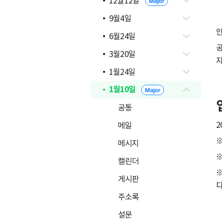
12월12일
9월4일
6월24일
공
3월20일
자
1월24일
1월10일
공통
2
메일
※
메시지
※
캘린더
※
게시판
다
주소록
설문