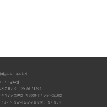
이버클라우드 주식회사
이사 : 김유원
자등록번호 : 129-86-31394
판매업신고번호 : 제2009-경기성남-0510호
 : 경기도 성남시 분당구 불정로 6 (정자동, 네