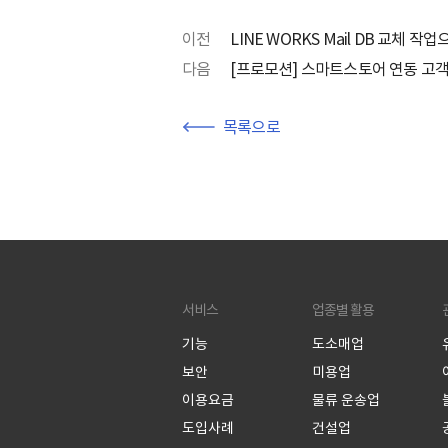
이전
LINE WORKS Mail DB 교체 
다음
[프로모션] 스마트스토어 연동 고객 
목록으로
서비스
업종별 활용
기능
도소매업
보안
미용업
이용요금
물류 운송업
도입사례
건설업