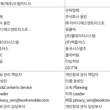
전북/제주/수협카드사
수탁업체:
체:
주식회사 웅진
사 웅진
㈜ 아이디에스앤트러스트
이디에스앤트러스트
유클릭
(주)웰데이타시스템
웰데이타시스템
(주)맥플러스
플러스
동국시스템즈
C
콜라비팀
팀
타임허브
GS ITM
보 관리 책임자
개인정보 관리 책임자
경성민
이름:경성민
&Contents Service
소속:Planning
ader
직위:Leader
ivacy_wm@worksmobile.com
메일:privacy_wm@worksmo
보 관리 담당부서
개인정보 관리 담당부서