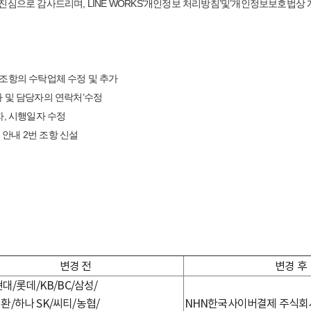
 진심으로 감사드리며, LINE WORKS’개인정보 처리방침’및’개인정보보호법상
’조항의 수탁업체 수정 및 추가
자 및 담당자의 연락처’수정
자, 시행일자 수정
안내 2번 조항 신설
변경 전
변경 후
 현대/롯데/KB/BC/삼성/
환/하나 SK/씨티/농협/
NHN한국사이버결제 주식회사