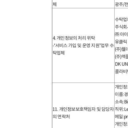
체
광주/
수탁업
주식회
㈜ 아
4. 개인정보의 처리 위탁
유클릭
-‘서비스 가입 및 운영 지원’업무 수
(주)
탁업체
(주)맥
DK UN
콜라비
개인정
이름:
소속:Biz
11. 개인정보보호책임자 및 담당자
직위:Le
의 연락처
메일:pr
개인정