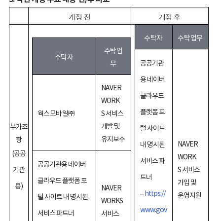
개정 전
개정 후
수탁자
수탁업무
수탁업
수탁자
공공기관
무
용 네이버
NAVER
클라우드
WORK
플랫폼 포
웍스모바일㈜
S 서비스
개발 및
부가조
털 사이트
유지보수
항
NAVER
내 명시된
(공공
WORK
서비스 파
공공기관용 네이버
기관
S 서비스
트너
클라우드 플랫폼 포
가입 및
용)
NAVER
–
https://
운영지원
털 사이트 내 명시된
WORKS
www.gov
서비스 파트너
서비스