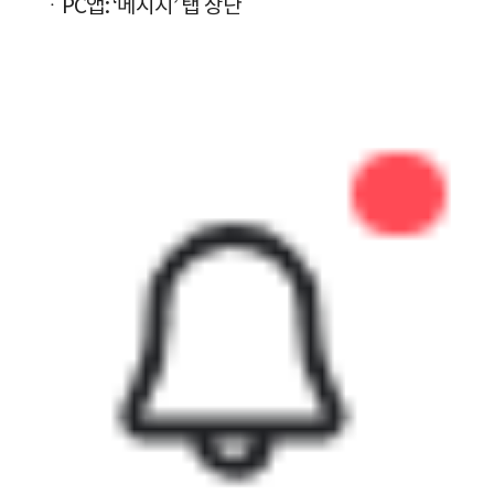
ㆍPC앱: ‘메시지’ 탭 상단