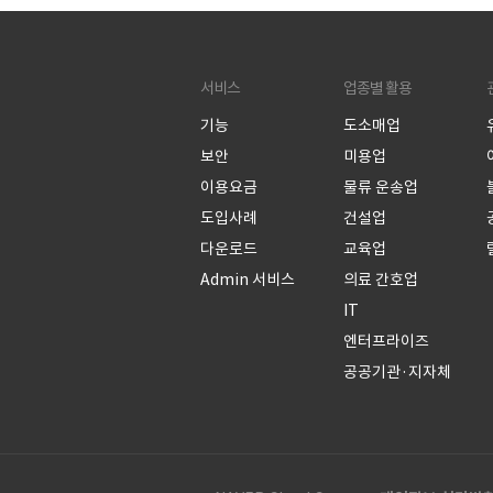
서비스
업종별 활용
기능
도소매업
보안
미용업
이용요금
물류 운송업
도입사례
건설업
다운로드
교육업
Admin 서비스
의료 간호업
IT
엔터프라이즈
공공기관·지자체