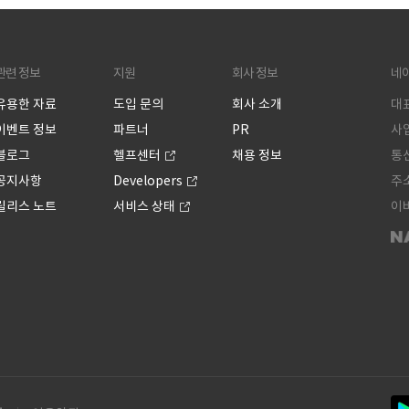
관련 정보
지원
회사 정보
네
유용한 자료
도입 문의
회사 소개
대표
이벤트 정보
파트너
PR
사업
블로그
헬프센터
채용 정보
통신
공지사항
Developers
주소
릴리스 노트
서비스 상태
이버