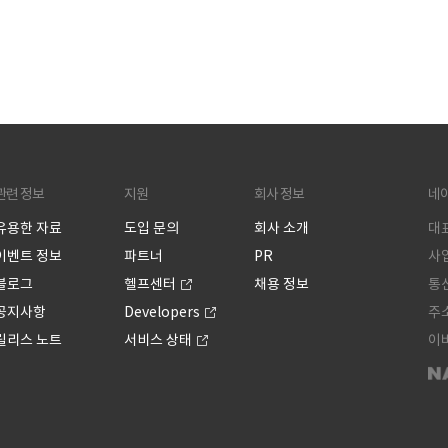
관련 정보
지원
회사 정보
네
유용한 자료
도입 문의
회사 소개
대표
이벤트 정보
파트너
PR
사업
블로그
헬프센터
채용 정보
통신
공지사항
Developers
주소
릴리스 노트
서비스 상태
이버