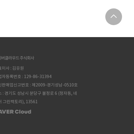
이버클라우드 주식회사
이사 : 김유원
자등록번호 : 129-86-31394
판매업신고번호 : 제2009-경기성남-0510호
 : 경기도 성남시 분당구 불정로 6 (정자동, 네
 그린팩토리), 13561