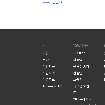
목록으로
서비스
업종별 활용
기능
도소매업
보안
미용업
이용요금
물류 운송업
도입사례
건설업
다운로드
교육업
Admin 서비스
의료 간호업
IT
엔터프라이즈