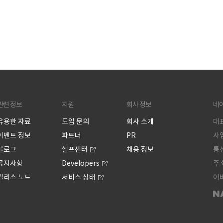
관련 정보
지원
회사 정보
네
유용한 자료
도입 문의
회사 소개
대표
이벤트 정보
파트너
PR
사업
블로그
헬프센터
채용 정보
통신
공지사항
Developers
주소
릴리스 노트
서비스 상태
이버