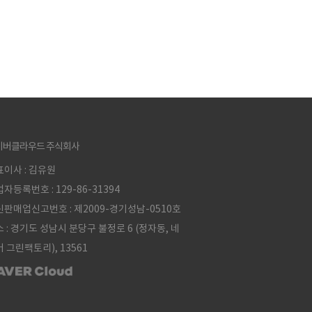
이버클라우드 주식회사
이사 : 김유원
자등록번호 : 129-86-31394
판매업신고번호 : 제2009-경기성남-0510호
 : 경기도 성남시 분당구 불정로 6 (정자동, 네
 그린팩토리), 13561