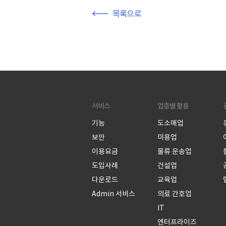
목록으로
서비스
업종별 활용
기능
도소매업
보안
미용업
이용요금
물류 운송업
도입사례
건설업
다운로드
교육업
Admin 서비스
의료 간호업
IT
엔터프라이즈