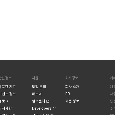
관련 정보
지원
회사 정보
네
유용한 자료
도입 문의
회사 소개
대표
이벤트 정보
파트너
PR
사업
블로그
헬프센터
채용 정보
통신
공지사항
Developers
주소