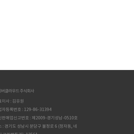
이버클라우드 주식회사
이사 : 김유원
자등록번호 : 129-86-31394
판매업신고번호 : 제2009-경기성남-0510호
 : 경기도 성남시 분당구 불정로 6 (정자동, 네