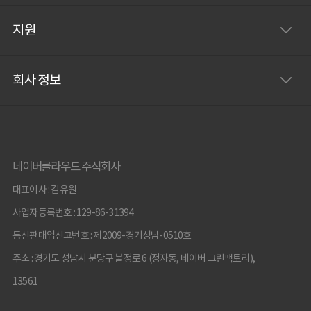
지원
회사 정보
네이버클라우드 주식회사
대표이사 : 김유원
사업자등록번호 : 129-86-31394
통신판매업신고번호 : 제2009-경기성남-0510호
주소 : 경기도 성남시 분당구 불정로 6 (정자동, 네이버 그린팩토리),
13561