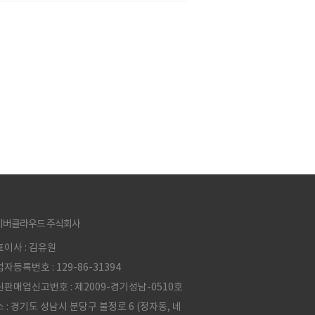
이버클라우드 주식회사
이사 : 김유원
자등록번호 : 129-86-31394
판매업신고번호 : 제2009-경기성남-0510호
 : 경기도 성남시 분당구 불정로 6 (정자동, 네