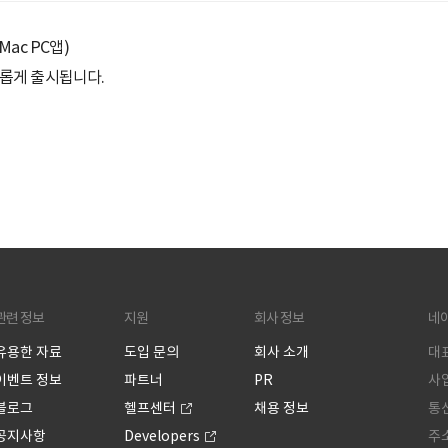
ac PC앱)
 새롭게 출시됩니다.
관련 정보
지원
회사 정보
네
유용한 자료
도입 문의
회사 소개
대표
이벤트 정보
파트너
PR
사업
블로그
헬프센터
채용 정보
통신
공지사항
Developers
주소