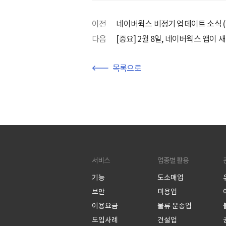
이전
네이버웍스 비정기 업데이트 소식 (M
다음
[중요] 2월 8일, 네이버웍스 앱이
목록으로
서비스
업종별 활용
기능
도소매업
보안
미용업
이용요금
물류 운송업
도입사례
건설업