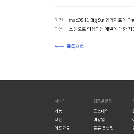
이전
macOS 11 Big Sur 업데이트에
다음
스팸으로 의심되는 메일에 대한 차
목록으로
서비스
업종별 활용
기능
도소매업
보안
미용업
이용요금
물류 운송업