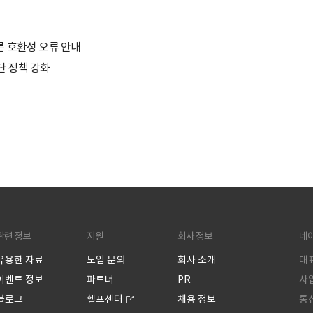
 따른 호환성 오류 안내
단 정책 강화
관련 정보
지원
회사 정보
네
유용한 자료
도입 문의
회사 소개
대표
이벤트 정보
파트너
PR
사업
블로그
헬프센터
채용 정보
통신