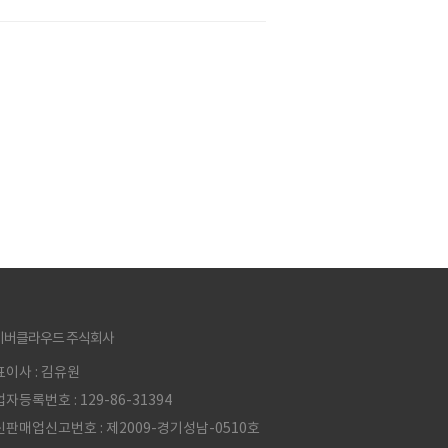
이버클라우드 주식회사
이사 : 김유원
자등록번호 : 129-86-31394
판매업신고번호 : 제2009-경기성남-0510호