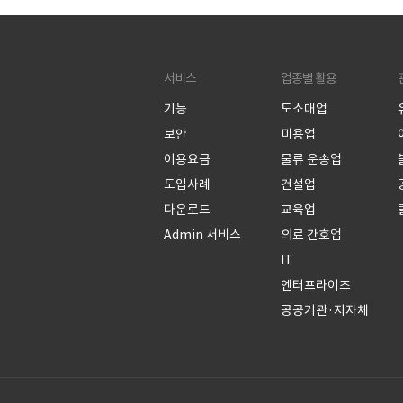
서비스
업종별 활용
기능
도소매업
보안
미용업
이용요금
물류 운송업
도입사례
건설업
다운로드
교육업
Admin 서비스
의료 간호업
IT
엔터프라이즈
공공기관·지자체