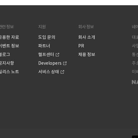
관련 정보
지원
회사 정보
네
유용한 자료
도입 문의
회사 소개
대표
이벤트 정보
파트너
PR
사업
블로그
헬프센터
채용 정보
통신
공지사항
Developers
주소
릴리스 노트
서비스 상태
이버