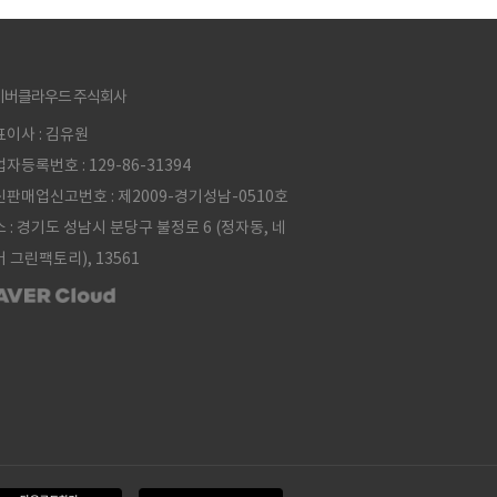
이버클라우드 주식회사
이사 : 김유원
자등록번호 : 129-86-31394
판매업신고번호 : 제2009-경기성남-0510호
 : 경기도 성남시 분당구 불정로 6 (정자동, 네
 그린팩토리), 13561