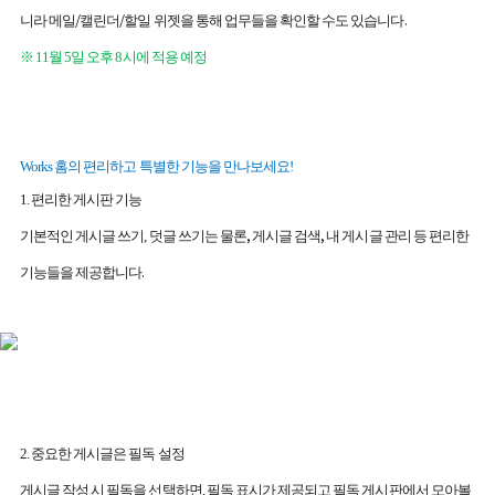
/
/
.
니라 메일
캘린더
할일 위젯을 통해 업무들을 확인할 수도 있습니다
※
11
월
5
일 오후
8
시에 적용 예정
Works
홈의 편리하고 특별한 기능을 만나보세요
!
1.
편리한 게시판 기능
,
,
기본적인 게시글 쓰기
,
덧글 쓰기는 물론
게시글 검색
내 게시글 관리 등 편리한
.
기능들을 제공합니다
2
.
중요한 게시글은 필독 설정
게시글 작성 시 필독을 선택하면
,
필독 표시가 제공되고 필독 게시판에서 모아볼