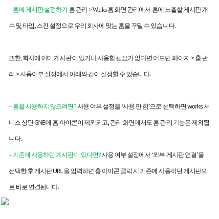
–
홈에 게시판 설정하기
홈 관리
> Works
홈 화면 관리에서 홈에 노출할 게시판 개
,
.
수 및 타입
스킨 설정으로 우리 회사에 맞는 홈을 꾸밀 수 있습니다
>
또한
,
회사에 이미 게시판이 있거나 사용할 필요가 없다면 어드민 페이지
홈 관
>
.
리
사용여부 설정에서 아래와 같이 설정할 수 있습니다
’
works
–
홈을 사용하지 않으려면
?
사용 여부 설정을
‘
사용 안 함
으로 선택하면
서
GNB
,
비스 상단
에 홈 아이콘이 제외되고
관리 화면에서도 홈 관리 기능은 제외됩
.
니다
’
–
기존에 사용하던 게시판이 있다면
?
사용 여부 설정에서
‘
외부 게시판 연결
을
URL
선택한 후 게시판
을 입력하면 홈 아이콘 클릭 시 기존에 사용하던 게시판으
.
로 바로 연결됩니다