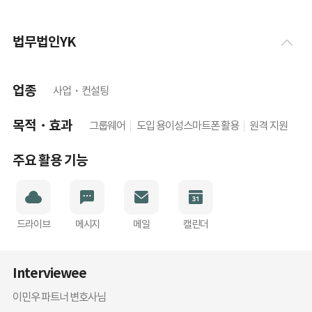
법무법인YK
업종
사업・컨설팅
목적・효과
그룹웨어
도입 용이성
스마트폰 활용
원격 지원
주요 활용 기능
드라이브
메시지
메일
캘린더
Interviewee
이민우 파트너 변호사님