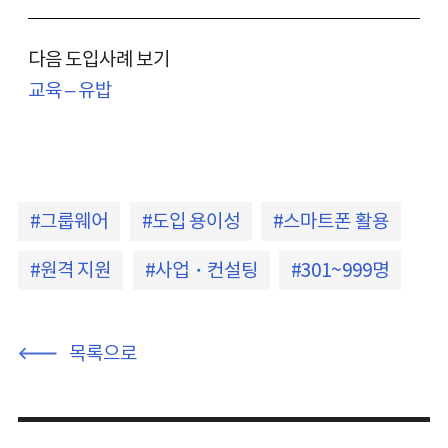
다음 도입사례 보기
교육 – 유밥
그룹웨어
도입 용이성
스마트폰 활용
원격 지원
사업・컨설팅
301~999명
목록으로