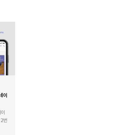
 네이
네이
 2번
팀