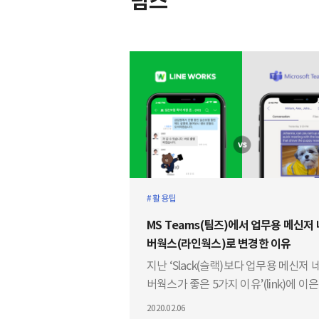
팀즈
활용팁
MS Teams(팀즈)에서 업무용 메신저
버웍스(라인웍스)로 변경한 이유
지난 ‘Slack(슬랙)보다 업무용 메신저 
버웍스가 좋은 5가지 이유’(link)에 이은
째 비교 콘텐츠! 이번에는 MS Teams(
2020.02.06