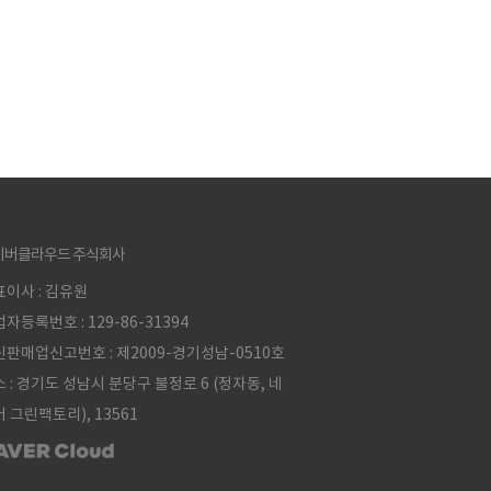
이버클라우드 주식회사
이사 : 김유원
자등록번호 : 129-86-31394
판매업신고번호 : 제2009-경기성남-0510호
 : 경기도 성남시 분당구 불정로 6 (정자동, 네
 그린팩토리), 13561