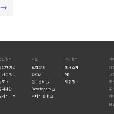
한 실
 대비
고자
고객
위해
원들
 매
 별
업툴
관련 정보
지원
회사 정보
네
는데
 업
유용한 자료
도입 문의
회사 소개
대표
족도
이벤트 정보
파트너
PR
사업
블로그
헬프센터
채용 정보
통신
공지사항
Developers
주소
릴리스 노트
서비스 상태
이버