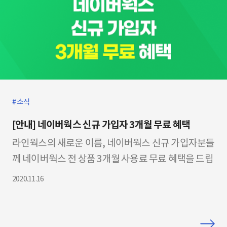
안정성을 그대~로! ? 누구나 쉽게 쓰는 ​‘네이버 메일’
에 보안과 편의성을
소식
[안내] 네이버웍스 신규 가입자 3개월 무료 혜택
라인웍스의 새로운 이름, 네이버웍스 신규 가입자분들
께 네이버웍스 전 상품 3개월 사용료 무료 혜택을 드립
니다! 글로벌 10만 고객사가 선택한 네이버웍스, 이번
2020.11.16
혜택은 네이버웍스 고객사분들이 가장 많이 사용하시
는 Basic , Premium 상품까지 확대하여 야심차게 (읏
챠!) 준비하였습니다. 이게 바로 네이버웍스만의 $