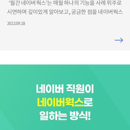
‘월간 네이버웍스’는 매월 하나의 기능을 사례 위주로
시연하며 깊이있게 알아보고, 궁금한 점을 네이버웍스
팀에 물어보고 답을 얻는 소통형 LIVE 웨비나입니다.
2022.09.18
이번달 알아볼 기능은 <메일>입니다. 매일 당연하게
사용하는 회사 메일, 제대로 알수록 더 잘 쓸 수 있습니
다. 살짝 미리 공개하는 V3.5 업데이트까지. 9월 마무
리도 네이버웍스팀과 함께해요! [일정] ​ – 22년 9월
27일(화) 15:00 ~ 16:00 [진행방식] – 온라인 라이브
웨비나 ( > 참가등록 ) [진행] ​ – 네이버웍스 마케팅,
CS팀 [어젠다] – 메일 우수 활용사례 &