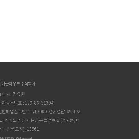
이버클라우드 주식회사
이사 : 김유원
자등록번호 : 129-86-31394
판매업신고번호 : 제2009-경기성남-0510호
 : 경기도 성남시 분당구 불정로 6 (정자동, 네
 그린팩토리), 13561