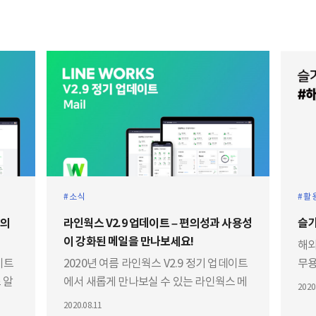
소식
활
라인웍스 V2.9 업데이트 – 편의성과 사용성
슬기
이 강화된 메일을 만나보세요!
해외
이트
2020년 여름 라인웍스 V2.9 정기 업데이트
무용
 알
에서 새롭게 만나보실 수 있는 라인웍스 메
라인
2020
일!
경험
2020.08.11