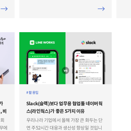
낮춘
사용성이 대폭 강화된 메일을 소개합니다.
활용팁
가
Slack(슬랙)보다 업무용 협업툴 네이버웍
, 비
스(라인웍스)가 좋은 5가지 이유​
제공
 회
우리나라 기업에서 올해 가장 큰 화두는 단
업무에
연 주52시간 대응과 생산성 향상일 것입니