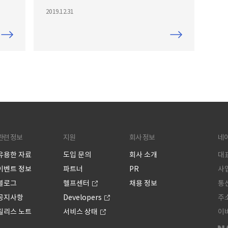
하나
다. 일할 수 있는 시간은 줄어들었는데, 동일
2019.12.31
충분
한 성과를 내려면 그만큼 더 잘 협업하고 생
스의
산성이 높아져야겠죠? 그 때문에 많은 기업
 생산
에서는 협업툴을 활용하는 등 조직의 협업
절차
문화를 개선하려고 노력하고 계십니다. 협
 더
업툴에 대한 관심이 높아지면서 저희 네이
해주
버웍스(라인웍스)에도 도입 문의가 많이 늘
-
었습니다. 그 중, 저희에게 Slack과 비교를
드(사
문의하시는 고객분들도 계신데요, 그래서
준비했습니다. Slack보다 네이버웍스가 더
관련 정보
지원
회사 정보
네
코로
좋은 이유 5가지! 첫째. 네이버웍스는 모바
라인
일에 최적화된 사용성을 제공합니다. 네이
유용한 자료
도입 문의
회사 소개
대표
. –
버웍스는 하나의 모바일앱에서 메일, 메시
이벤트 정보
파트너
PR
사업
지, 일정, 드라이브 등 모든
블로그
헬프센터
채용 정보
통신
공지사항
Developers
주소
릴리스 노트
서비스 상태
이버