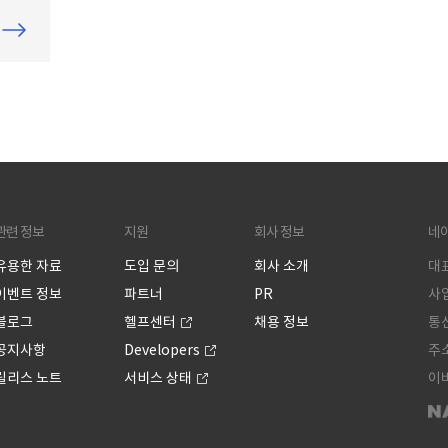
드라마
드라
기에
하는
여주
지 않
영되
야’에
찐”
관련 정보
지원
회사 정보
네
실적
감과
유용한 자료
도입 문의
회사 소개
대표
고
이벤트 정보
파트너
PR
사업
블로그
헬프센터
채용 정보
통신
공지사항
Developers
주소
릴리스 노트
서비스 상태
이버