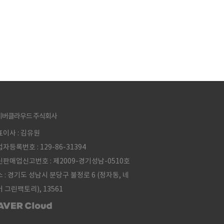
이버클라우드 주식회사
이사 : 김유원
자등록번호 : 129-86-31394
판매업신고번호 : 제2009-경기성남-0510호
 : 경기도 성남시 분당구 불정로 6 (정자동, 네
 그린팩토리), 13561