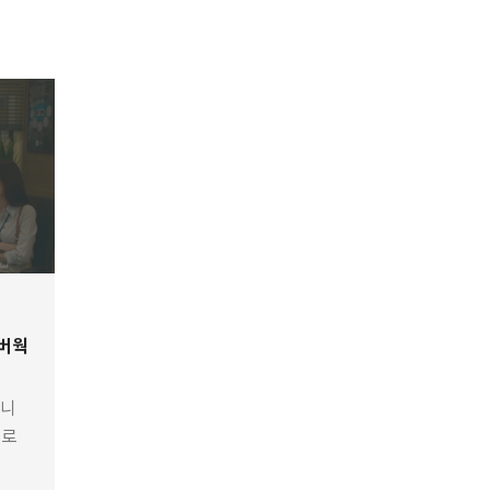
이버웍
입니
피로
시곤