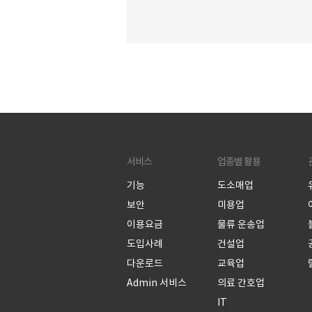
하실텐데요, 여러분 혹시 MBC 수목 
‘미치지 않고서야’도 보셨나요? ​ MBC 
마 ‘미치지 않고서야’는 구조조정의 위
맞서 퇴직 당하지 않기 위해 고군분투
직장인들의 애환이 담긴 스토리를 보
고 있습니다. 출처 : MBC 드라마 “미치
고서야” 매주 수, 목요일 MBC에서 방
고 있는 오피스 드라마 ‘미치지 않고서
는 연기파 배우들이 대거 출동하면서 “
서비스
업종별 활용
회사의 모습을 그려내고 있는데요. ​ 현
인 이야기들로 많은 직장인들에게 공
기능
도소매업
위로를 전하고 있어 최근 큰 인기를 끌
보안
미용업
이용요금
물류 운송업
도입사례
건설업
다운로드
교육업
Admin 서비스
의료 간호업
IT