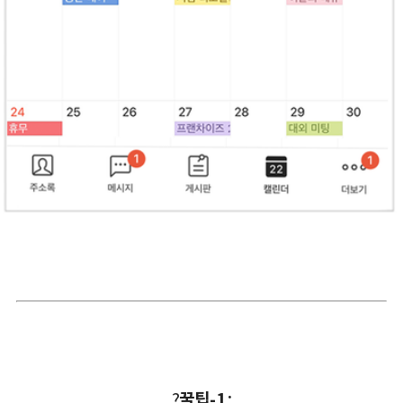
?
꿀팁-1
: