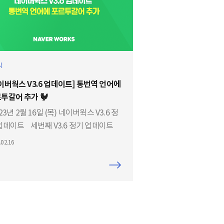
식
이버웍스 V3.6 업데이트] 통번역 언어에
투갈어 추가 🐓
23년 2월 16일 (목) 네이버웍스 V3.6 정
업데이트 ​ 세번째 V3.6 정기 업데이트
팅에서는 새로 추가된 통번역 언어와
.02.16
역 기능 활용팁에 대해서 핵심만 모아
 소개해드릴게요. 네이버웍스 통번역
 완벽 정복🚵 시작해볼까요?!!!
á todos! 안녕하세요 여러분~ 갑자기
포르투갈어냐고요? 영어, 일본어, 중국
간체/번체), 프랑스어, 베트남어, 태국어,