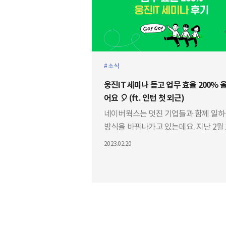
소식
웅진IT 세미나 듣고 업무 효율 200% 
어요 🎈 (ft. 인턴 첫 외근)
네이버웍스는 멋진 기업들과 함께 일
방식을 바꿔나가고 있는데요. 지난 2월 
일 네이버웍스 파트너사 웅진IT에서 ‘
2023.02.20
트워크’를 주제로 세미나를 열었습니다!
인턴의 시선으로 바라본 세미나 현장 
읽어보시죠!