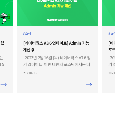
소식
소
올렸
[네이버웍스 V3.6 업데이트] Admin 기능
[네
개선 🔒
포르
하는
2023년 2월 16일 (목) 네이버웍스 V3.6 정
20
15
기 업데이트 ​ 이번 네번째 포스팅에서는 더
기 
스마
욱 강력해진 네이버웍스의 Admin 을 소개
포스
2023.02.16
2023
 녹
합니다 보안 관리부터 구성원 사용 통계
통번
후기
까지! 네이버웍스 사내 관리자 분들의 취향
모아
을 저.격.하.는 🔫 네이버웍스의 강화
기능
된 Admin 기능들, 한번 보고 가시죠. 🤠
Ol
🔒 1. 사내 정보 유출 걱정은 그만! ‘보안 기
웬 
능 강화’ ​ 혹시 해외 지역에서 로그인이 시
어(