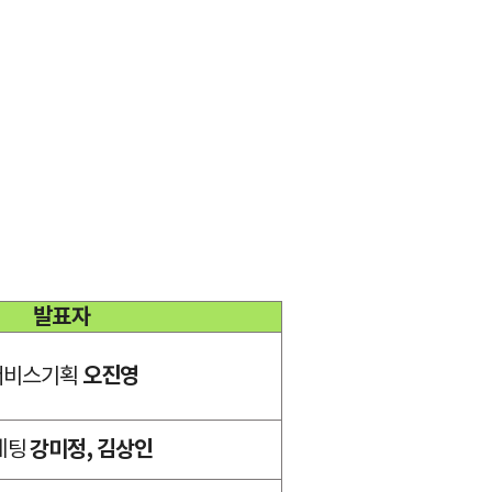
발표자
서비스기획
오진영
케팅
강미정, 김상인