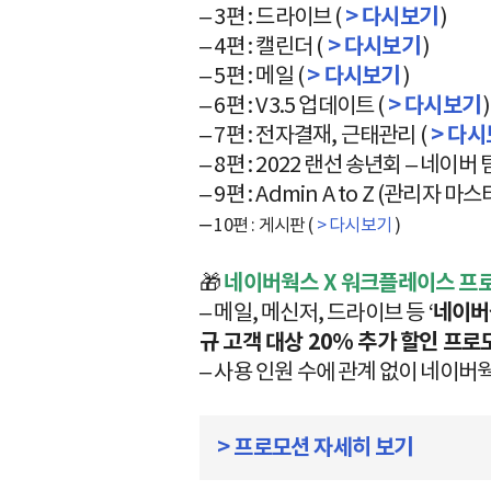
– 3편 : 드라이브 (
> 다시보기
)
– 4편 : 캘린더 (
> 다시보기
)
– 5편 : 메일 (
> 다시보기
)
– 6편 : V3.5 업데이트 (
> 다시보기
)
– 7편 : 전자결재, 근태관리 (
> 다시
– 8편 : 2022 랜선 송년회 – 네
– 9편 : Admin A to Z (관리자 마스터
–
10편 : 게시판 (
> 다시보기
)
🎁
네이버웍스 X 워크플레이스 프
– 메일, 메신저, 드라이브 등 ‘
네이버
규 고객 대상 20% 추가 할인 프로모
– 사용 인원 수에 관계 없이 네이버
> 프로모션 자세히 보기